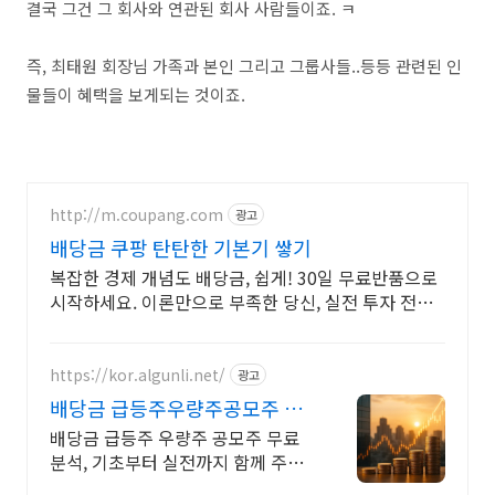
결국 그건 그 회사와 연관된 회사 사람들이죠. ㅋ
즉, 최태원 회장님 가족과 본인 그리고 그룹사들..등등 관련된 인
물들이 혜택을 보게되는 것이죠.
http://m.coupang.com
광고
배당금 쿠팡 탄탄한 기본기 쌓기
복잡한 경제 개념도 배당금, 쉽게! 30일 무료반품으로
시작하세요. 이론만으로 부족한 당신, 실전 투자 전략
을 쿠팡에서 바로 만나보세요.
https://kor.algunli.net/
광고
배당금 급등주우량주공모주 추
지금 안보면 늦어요
배당금 급등주 우량주 공모주 무료
분석, 기초부터 실전까지 함께 주식
무료 교육 제공, 우량주 무료 정보 제