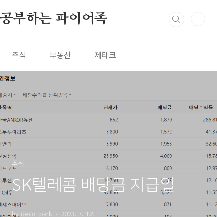
본문 바로가기
공부하는 파이어족
주식
부동산
제태크
주식
SK텔레콤 배당금 지급일
by deco_park
2023. 7. 12.