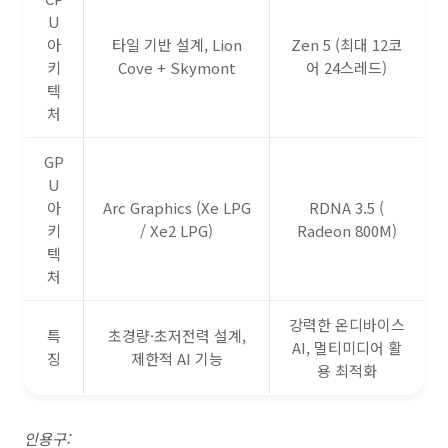
U
아
타일 기반 설계, Lion
Zen 5 (최대 12코
키
Cove + Skymont
어 24스레드)
텍
처
GP
U
아
Arc Graphics (Xe LPG
RDNA 3.5 (
키
/ Xe2 LPG)
Radeon 800M)
텍
처
강력한 온디바이스
특
초경량·초저전력 설계,
AI, 멀티미디어 활
징
제한적 AI 기능
용 최적화
인용구: