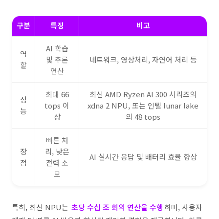
구분
특징
비고
AI 학습
역
및 추론
네트워크, 영상처리, 자연어 처리 등
할
연산
최대 66
최신 AMD Ryzen AI 300 시리즈의
성
tops 이
xdna 2 NPU, 또는 인텔 lunar lake
능
상
의 48 tops
빠른 처
장
리, 낮은
AI 실시간 응답 및 배터리 효율 향상
점
전력 소
모
특히, 최신 NPU는
초당 수십 조 회의 연산을 수행
하며, 사용자