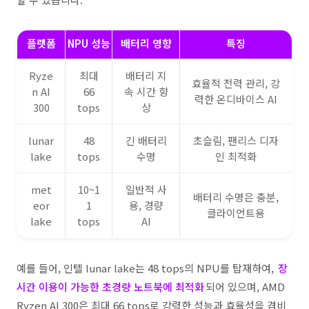
플랫폼
NPU 성능
배터리 영향
특징
Ryze
최대
배터리 지
효율적 전력 관리, 강
n AI
66
속 시간 향
력한 온디바이스 AI
300
tops
상
lunar
48
긴 배터리
초슬림, 팬리스 디자
lake
tops
수명
인 최적화
met
10~1
일반적 사
배터리 수명은 충분,
eor
1
용, 경량
클라이언트용
lake
tops
AI
예를 들어, 인텔 lunar lake는 48 tops의 NPU를 탑재하여,
장
시간 이용이 가능한 초경량 노트북에 최적화
되어 있으며, AMD
Ryzen AI 300은 최대 66 tops로 강력한 성능과 효율성을 겸비