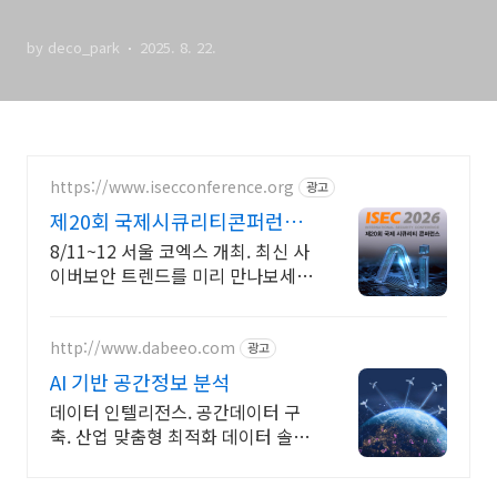
내장
by deco_park
2025. 8. 22.
https://www.isecconference.org
광고
제20회 국제시큐리티콘퍼런스
ISEC 2026
8/11~12 서울 코엑스 개최. 최신 사
이버보안 트렌드를 미리 만나보세
요!
http://www.dabeeo.com
광고
AI 기반 공간정보 분석
데이터 인텔리전스. 공간데이터 구
축. 산업 맞춤형 최적화 데이터 솔루
션 제공. 디지털맵, 도시인프라 관리,
감시/정찰, 스마트플랜테이션, 환경